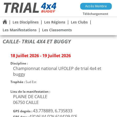
Accès Membre
Téléchargement
Les Disciplines
Les Régions
Les Clubs
Les Manifestations
Les Classements
CAILLE- TRIAL 4X4 ET BUGGY
18 Juillet 2026 - 19 Juillet 2026
Discipline :
Championnat national UFOLEP de trial 4x4 et
buggy
Trophée :
Sud Est
Lieu de la manifestation :
PLAINE DE CAILLE
06750 CAILLE
43.778889, 6.735833
GPS degrés :
43°46'44.0"N 6°44'09.0"E
GPS dms :