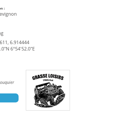
n :
evignon
ng
611, 6.914444
.0"N 6°54'52.0"E
ouquier