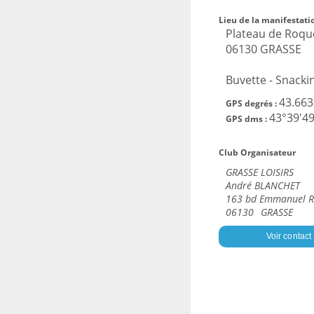
Lieu de la manifestatio
Plateau de Roqu
06130 GRASSE
Buvette - Snacki
43.663
GPS degrés :
43°39'49
GPS dms :
Club Organisateur
GRASSE LOISIRS
André BLANCHET
163 bd Emmanuel R
06130
GRASSE
Voir contact