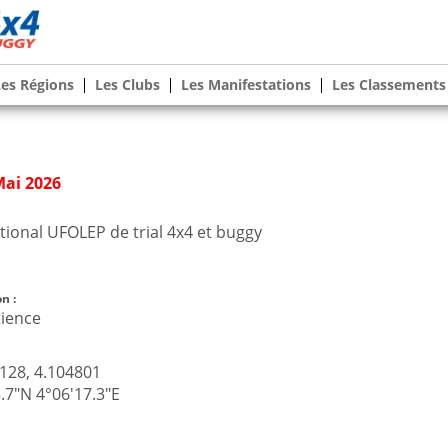
Les Régions
Les Clubs
Les Manifestations
Les Classements
Mai 2026
ional UFOLEP de trial 4x4 et buggy
n :
tience
128, 4.104801
.7"N 4°06'17.3"E