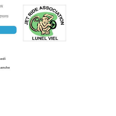
ON
gnons
medi
manche