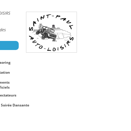
ISIRS
ides
soring
tation
ements
iciels
ectateurs
t Soirée Dansante